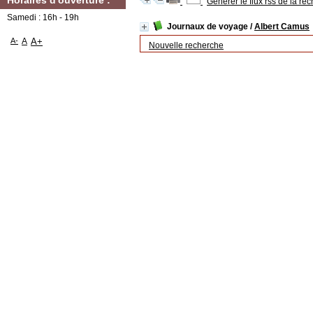
Horaires d'ouverture :
Générer le flux rss de la re
Samedi : 16h - 19h
Journaux de voyage
/
Albert Camus
A-
A
A+
Nouvelle recherche