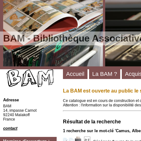
BAM - Bibliothèque Associativ
Accueil
La BAM ?
Acquis
La BAM est ouverte au public le 
Adresse
Ce catalogue est en cours de construction et 
Attention : l'information sur la disponibilité 
BAM
14, impasse Carnot
92240 Malakoff
France
Résultat de la recherche
contact
1
recherche sur le mot-clé
'Camus, Alber