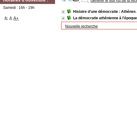
Horaires d'ouverture :
Générer le flux rss de la re
Samedi : 16h - 19h
Histoire d'une démocratie : Athènes
A-
A
A+
La démocratie athénienne à l'époq
Nouvelle recherche