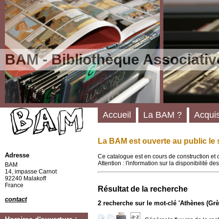
BAM - Bibliothèque Associativ
Accueil
La BAM ?
Acquis
La BAM est ouverte au public le 
Adresse
Ce catalogue est en cours de construction et 
Attention : l'information sur la disponibilité 
BAM
14, impasse Carnot
92240 Malakoff
France
Résultat de la recherche
contact
2
recherche sur le mot-clé
'Athènes (Grè