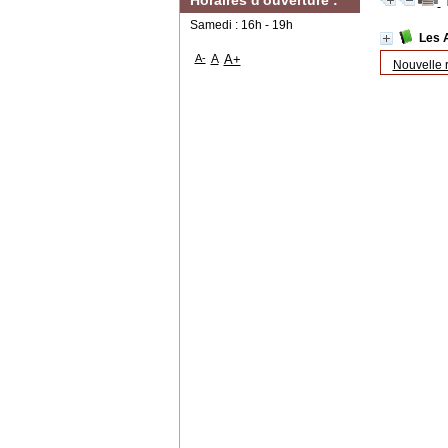
Horaires d'ouverture :
Samedi : 16h - 19h
Les
A-
A
A+
Nouvelle 