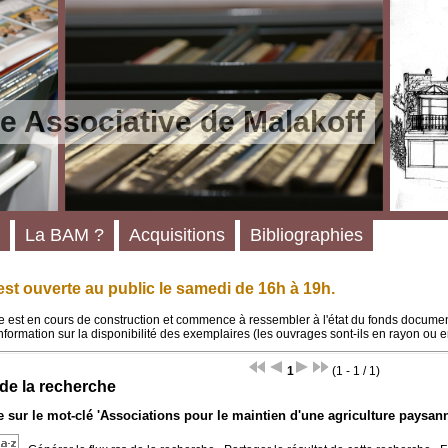
e Associative de Malakoff
La BAM ?
Acquisitions
Bibliographies
st ouverte au public le samedi de 16h à 19h.
 est en cours de construction et commence à ressembler à l'état du fonds documenta
'information sur la disponibilité des exemplaires (les ouvrages sont-ils en rayon ou e
1
(1 - 1 / 1)
 de la recherche
 sur le mot-clé
'Associations pour le maintien d'une agriculture paysann