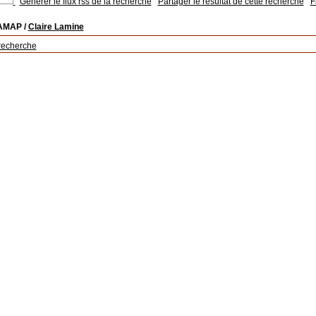
Générer le flux rss de la recherche
Partager le résultat de cette recherche
F
 AMAP
/
Claire Lamine
recherche