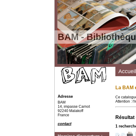
BAM - Bibliothèqu
Accueil
La BAM e
Adresse
Ce catalogue
Attention : l
BAM
14, impasse Carnot
92240 Malakoff
France
Résultat
contact
1
recherche