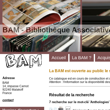
BAM - Bibliothèque Associativ
Accueil
La BAM ?
Acquis
La BAM est ouverte au public le 
Adresse
Ce catalogue est en cours de construction et 
Attention : l'information sur la disponibilité 
BAM
14, impasse Carnot
92240 Malakoff
France
Résultat de la recherche
contact
7
recherche sur le mot-clé
'Anthologies'