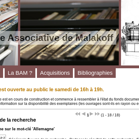
e Associative de Malakoff
La BAM ?
Acquisitions
Bibliographies
st ouverte au public le samedi de 16h à 19h.
 est en cours de construction et commence à ressembler à l'état du fonds documenta
'information sur la disponibilité des exemplaires (les ouvrages sont-ils en rayon ou e
1
(1 - 18 / 18)
 de la recherche
e sur le mot-clé
'Allemagne'