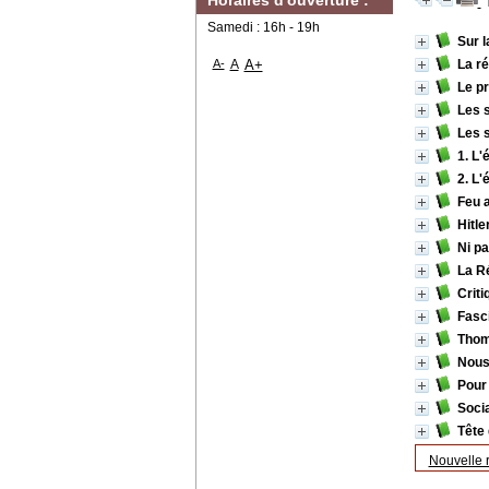
Horaires d'ouverture :
Samedi : 16h - 19h
Sur l
A-
A
A+
La ré
Le p
Les 
Les 
1. L
2. L
Feu 
Hitle
Ni pa
La R
Crit
Fasci
Thom
Nous 
Pour 
Socia
Tête 
Nouvelle 