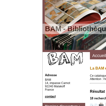
BAM - Bibliothèqu
Accueil
La BAM e
Adresse
Ce catalogue
Attention : l
BAM
14, impasse Carnot
92240 Malakoff
France
Résultat
contact
18
recherch