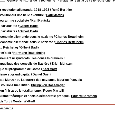
Générer le flux rss de la recherche
Partager le résultat de cette recherche
F
a révolution allemande, 1918-1923
/
René Berthier
volution fut une belle aventure
/
Paul Mattick
rogramme socialiste
/
Karl Kautsky
spartakistes
/
Gilbert Badia
spartakistes
/
Gilbert Badia
'économie allemande sous le nazisme
/
Charles Bettelheim
'économie allemande sous le nazisme
/
Charles Bettelheim
au Reichstag
/
Gilbert Badia
r m'a dit
/
Hermann Rauschning
rlement ni syndicats : les conseils ouvriers !
épublique des conseils de Bavière
/
Erich Mühsam
ique du programme de Gotha
/
Karl Marx
sme et grand capital
/
Daniel Guérin
as Munzer ou La guerre des paysans
/
Maurice Pianzola
voulions tuer Hitler
/
Philipp von Boeselager
en finir avec le totalitarisme
/
Roger Martelli
lisme théorique et sociale-démocratie pratique
/
Eduard Bernstein
de Turc
/
Günter Wallraff
recherche