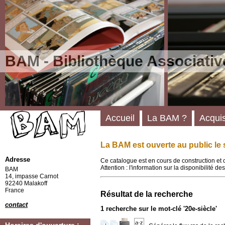
BAM - Bibliothèque Associativ
Accueil
La BAM ?
Acquis
La BAM est ouverte au public le 
Adresse
Ce catalogue est en cours de construction et 
Attention : l'information sur la disponibilité 
BAM
14, impasse Carnot
92240 Malakoff
France
Résultat de la recherche
contact
1
recherche sur le mot-clé
'20e-siècle'