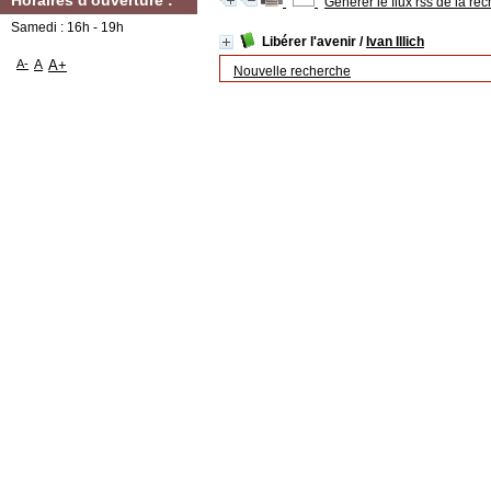
Horaires d'ouverture :
Générer le flux rss de la re
Samedi : 16h - 19h
Libérer l'avenir
/
Ivan Illich
A-
A
A+
Nouvelle recherche