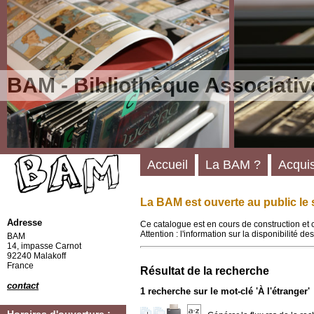
BAM - Bibliothèque Associativ
Accueil
La BAM ?
Acquis
La BAM est ouverte au public le 
Adresse
Ce catalogue est en cours de construction et 
Attention : l'information sur la disponibilité 
BAM
14, impasse Carnot
92240 Malakoff
France
Résultat de la recherche
contact
1
recherche sur le mot-clé
'À l'étranger'