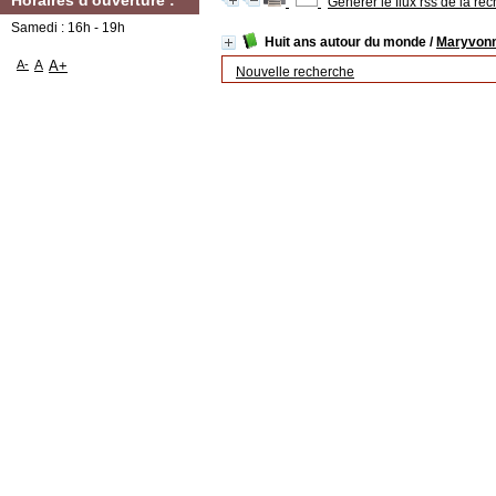
Horaires d'ouverture :
Générer le flux rss de la re
Samedi : 16h - 19h
Huit ans autour du monde
/
Maryvonn
A-
A
A+
Nouvelle recherche