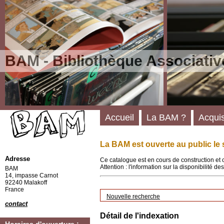
BAM - Bibliothèque Associativ
Accueil
La BAM ?
Acquis
La BAM est ouverte au public le 
Adresse
Ce catalogue est en cours de construction et 
Attention : l'information sur la disponibilité 
BAM
14, impasse Carnot
92240 Malakoff
France
Nouvelle recherche
contact
Détail de l'indexation