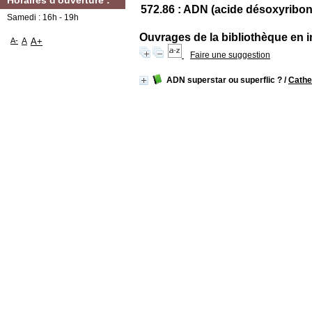
Horaires d'ouverture :
572.86 : ADN (acide désoxyribon
Samedi : 16h - 19h
Ouvrages de la bibliothèque en i
A-
A
A+
Faire une suggestion
ADN superstar ou superflic ?
/
Cathe