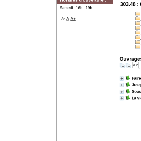
Horaires d'ouverture :
303.48 
Samedi : 16h - 19h
A-
A
A+
Ouvrages
Fair
Jusqu
Sous 
La vi