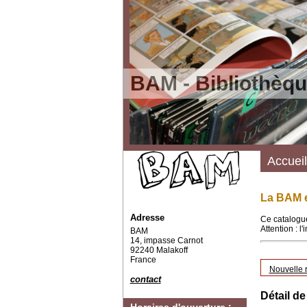
BAM - Bibliothèqu
Accueil
La BAM e
Adresse
Ce catalogue
Attention : l
BAM
14, impasse Carnot
92240 Malakoff
France
Nouvelle 
contact
Détail de