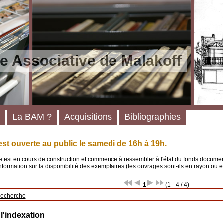
e Associative de Malakoff
La BAM ?
Acquisitions
Bibliographies
st ouverte au public le samedi de 16h à 19h.
 est en cours de construction et commence à ressembler à l'état du fonds documenta
'information sur la disponibilité des exemplaires (les ouvrages sont-ils en rayon ou e
1
(1 - 4 / 4)
recherche
 l'indexation