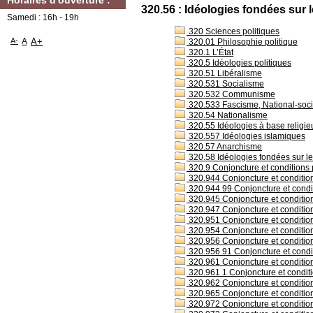
Horaires d'ouverture :
320.56 : Idéologies fondées sur 
Samedi : 16h - 19h
320 Sciences politiques
A-
A
A+
320.01 Philosophie politique
320.1 L’État
320.5 Idéologies politiques
320.51 Libéralisme
320.531 Socialisme
320.532 Communisme
320.533 Fascisme, National-soc
320.54 Nationalisme
320.55 Idéologies à base religi
320.557 Idéologies islamiques
320.57 Anarchisme
320.58 Idéologies fondées sur l
320.9 Conjoncture et conditions 
320.944 Conjoncture et condition
320.944 99 Conjoncture et condit
320.945 Conjoncture et conditions
320.947 Conjoncture et condition
320.951 Conjoncture et condition
320.954 Conjoncture et condition
320.956 Conjoncture et condition
320.956 91 Conjoncture et condit
320.961 Conjoncture et condition
320.961 1 Conjoncture et conditi
320.962 Conjoncture et condition
320.965 Conjoncture et conditions
320.972 Conjoncture et condition