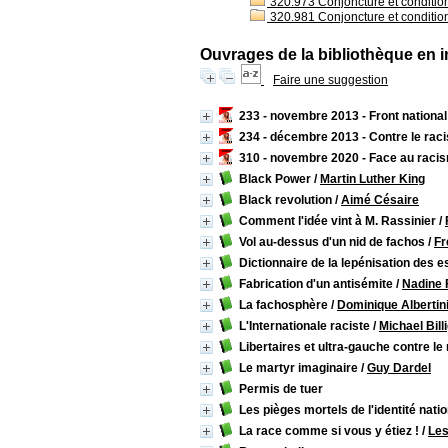
320.973 Conjoncture et condition
320.981 Conjoncture et conditions
Ouvrages de la bibliothèque en i
Faire une suggestion
233 - novembre 2013 - Front national :
234 - décembre 2013 - Contre le raci
310 - novembre 2020 - Face au racism
Black Power
/
Martin Luther King
Black revolution
/
Aimé Césaire
Comment l'idée vint à M. Rassinier
/
Vol au-dessus d'un nid de fachos
/
Fr
Dictionnaire de la lepénisation des e
Fabrication d'un antisémite
/
Nadine 
La fachosphère
/
Dominique Albertin
L'Internationale raciste
/
Michael Bill
Libertaires et ultra-gauche contre l
Le martyr imaginaire
/
Guy Dardel
Permis de tuer
Les pièges mortels de l'identité nati
La race comme si vous y étiez !
/
Les