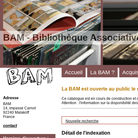
BAM - Bibliothèque Associativ
Accueil
La BAM ?
Acquis
La BAM est ouverte au public le 
Adresse
Ce catalogue est en cours de construction et 
Attention : l'information sur la disponibilité 
BAM
14, impasse Carnot
92240 Malakoff
France
Nouvelle recherche
contact
Détail de l'indexation