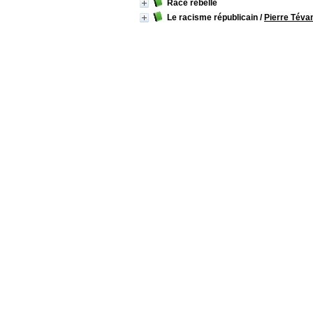
Race rebelle
Le racisme républicain
/
Pierre Téva