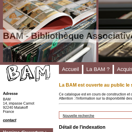
BAM - Bibliothèque Associativ
Accueil
La BAM ?
Acquis
La BAM est ouverte au public le 
Adresse
Ce catalogue est en cours de construction et 
Attention : l'information sur la disponibilité 
BAM
14, impasse Carnot
92240 Malakoff
France
Nouvelle recherche
contact
Détail de l'indexation