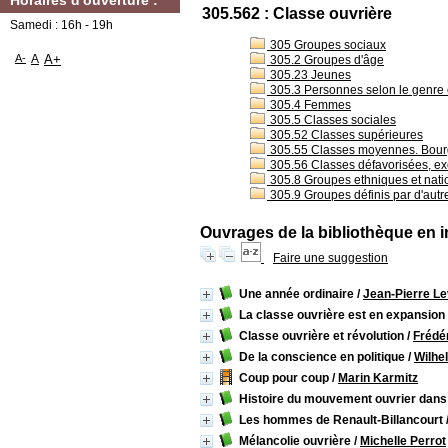
Horaires d'ouverture :
305.562 : Classe ouvrière
Samedi : 16h - 19h
305 Groupes sociaux
A-
A
A+
305.2 Groupes d'âge
305.23 Jeunes
305.3 Personnes selon le genre 
305.4 Femmes
305.5 Classes sociales
305.52 Classes supérieures
305.55 Classes moyennes. Bourgeo
305.56 Classes défavorisées, ex
305.8 Groupes ethniques et nat
305.9 Groupes définis par d'autres
Ouvrages de la bibliothèque en i
Faire une suggestion
Une année ordinaire
/
Jean-Pierre L
La classe ouvrière est en expansio
Classe ouvrière et révolution
/
Frédé
De la conscience en politique
/
Wilhe
Coup pour coup
/
Marin Karmitz
Histoire du mouvement ouvrier dans
Les hommes de Renault-Billancourt
Mélancolie ouvrière
/
Michelle Perrot