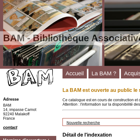
BAM - Bibliothèque Associativ
Accueil
La BAM ?
Acquis
La BAM est ouverte au public le 
Adresse
Ce catalogue est en cours de construction et 
Attention : l'information sur la disponibilité 
BAM
14, impasse Carnot
92240 Malakoff
France
Nouvelle recherche
contact
Détail de l'indexation