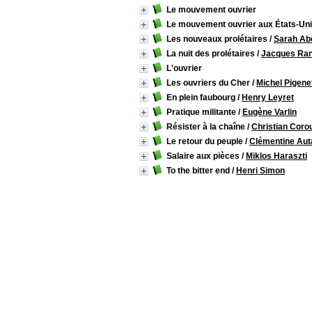
Le mouvement ouvrier
Le mouvement ouvrier aux États-Un
Les nouveaux prolétaires
/
Sarah Ab
La nuit des prolétaires
/
Jacques Ran
L'ouvrier
Les ouvriers du Cher
/
Michel Pigene
En plein faubourg
/
Henry Leyret
Pratique militante
/
Eugène Varlin
Résister à la chaîne
/
Christian Coro
Le retour du peuple
/
Clémentine Aut
Salaire aux pièces
/
Miklos Haraszti
To the bitter end
/
Henri Simon