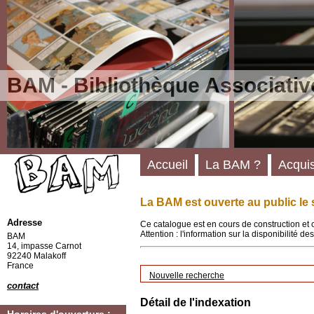
BAM - Bibliothèque Associativ
Accueil
La BAM ?
Acquis
La BAM est ouverte au public le 
Adresse
Ce catalogue est en cours de construction et 
Attention : l'information sur la disponibilité 
BAM
14, impasse Carnot
92240 Malakoff
France
Nouvelle recherche
contact
Détail de l'indexation