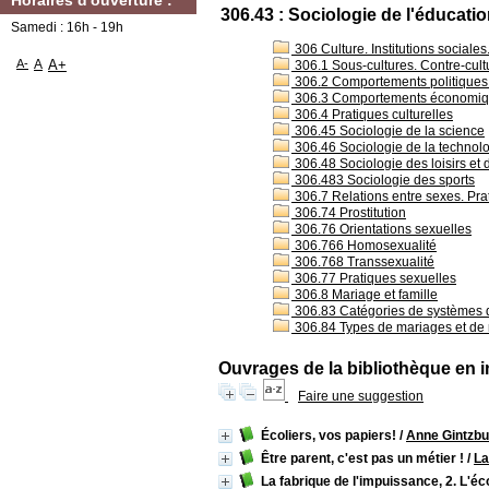
Horaires d'ouverture :
306.43 : Sociologie de l'éducati
Samedi : 16h - 19h
306 Culture. Institutions sociale
A-
A
A+
306.1 Sous-cultures. Contre-cult
306.2 Comportements politiques. 
306.3 Comportements économiqu
306.4 Pratiques culturelles
306.45 Sociologie de la science
306.46 Sociologie de la technol
306.48 Sociologie des loisirs et 
306.483 Sociologie des sports
306.7 Relations entre sexes. Pra
306.74 Prostitution
306.76 Orientations sexuelles
306.766 Homosexualité
306.768 Transsexualité
306.77 Pratiques sexuelles
306.8 Mariage et famille
306.83 Catégories de systèmes d
306.84 Types de mariages et de 
Ouvrages de la bibliothèque en i
Faire une suggestion
Écoliers, vos papiers!
/
Anne Gintzbu
Être parent, c'est pas un métier !
/
La
La fabrique de l'impuissance, 2. L'é