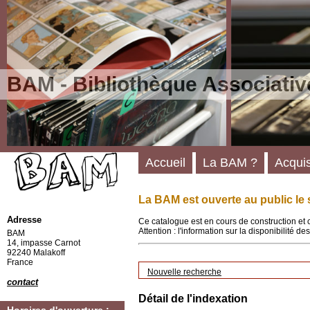
BAM - Bibliothèque Associativ
Accueil
La BAM ?
Acquis
La BAM est ouverte au public le 
Adresse
Ce catalogue est en cours de construction et 
Attention : l'information sur la disponibilité 
BAM
14, impasse Carnot
92240 Malakoff
France
Nouvelle recherche
contact
Détail de l'indexation