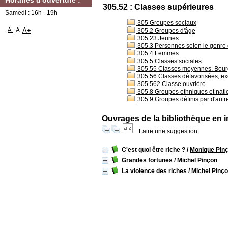
Horaires d'ouverture :
305.52 : Classes supérieures
Samedi : 16h - 19h
305 Groupes sociaux
A-
A
A+
305.2 Groupes d'âge
305.23 Jeunes
305.3 Personnes selon le genre 
305.4 Femmes
305.5 Classes sociales
305.55 Classes moyennes. Bourgeo
305.56 Classes défavorisées, ex
305.562 Classe ouvrière
305.8 Groupes ethniques et nat
305.9 Groupes définis par d'autres
Ouvrages de la bibliothèque en i
Faire une suggestion
C'est quoi être riche ?
/
Monique Pinç
Grandes fortunes
/
Michel Pinçon
La violence des riches
/
Michel Pinç