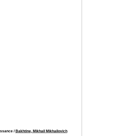
aissance
/
Bakhtine, Mikhail Mikhailovich