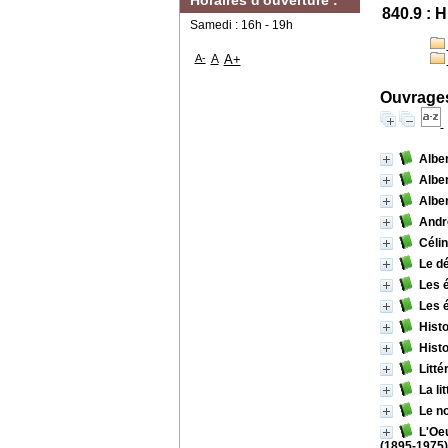
Horaires d'ouverture :
840.9 : H
Samedi : 16h - 19h
A-
A
A+
Ouvrages
Albe
Alber
Albe
Andr
Céli
Le d
Les 
Les é
Histo
Histo
Litté
La li
Le n
L'Oeu
(1895-1975)