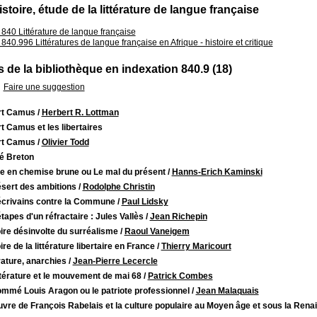
istoire, étude de la littérature de langue française
840 Littérature de langue française
840.996 Littératures de langue française en Afrique - histoire et critique
 de la bibliothèque en indexation 840.9 (18)
Faire une suggestion
rt Camus
/
Herbert R. Lottman
t Camus et les libertaires
rt Camus
/
Olivier Todd
é Breton
ne en chemise brune ou Le mal du présent
/
Hanns-Erich Kaminski
ésert des ambitions
/
Rodolphe Christin
écrivains contre la Commune
/
Paul Lidsky
tapes d'un réfractaire : Jules Vallès
/
Jean Richepin
ire désinvolte du surréalisme
/
Raoul Vaneigem
ire de la littérature libertaire en France
/
Thierry Maricourt
rature, anarchies
/
Jean-Pierre Lecercle
ttérature et le mouvement de mai 68
/
Patrick Combes
ommé Louis Aragon ou le patriote professionnel
/
Jean Malaquais
vre de François Rabelais et la culture populaire au Moyen âge et sous la Ren