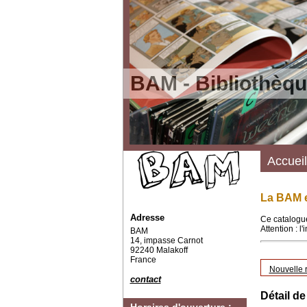
BAM - Bibliothèqu
Accueil
La BAM e
Adresse
Ce catalogue
Attention : l
BAM
14, impasse Carnot
92240 Malakoff
France
Nouvelle 
contact
Détail de