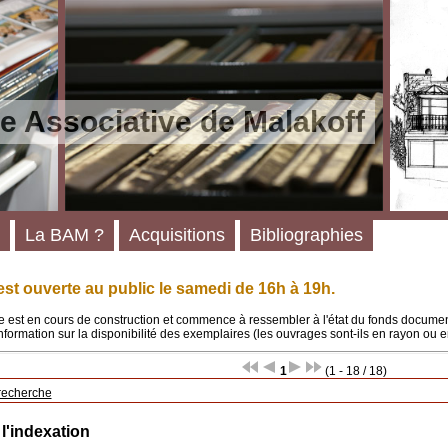
e Associative de Malakoff
La BAM ?
Acquisitions
Bibliographies
st ouverte au public le samedi de 16h à 19h.
 est en cours de construction et commence à ressembler à l'état du fonds documenta
'information sur la disponibilité des exemplaires (les ouvrages sont-ils en rayon ou e
1
(1 - 18 / 18)
recherche
 l'indexation