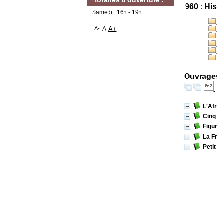
Horaires d'ouverture :
960 : His
Samedi : 16h - 19h
A-
A
A+
Ouvrages
L'Afr
Cinq
Figur
La Fr
Petit