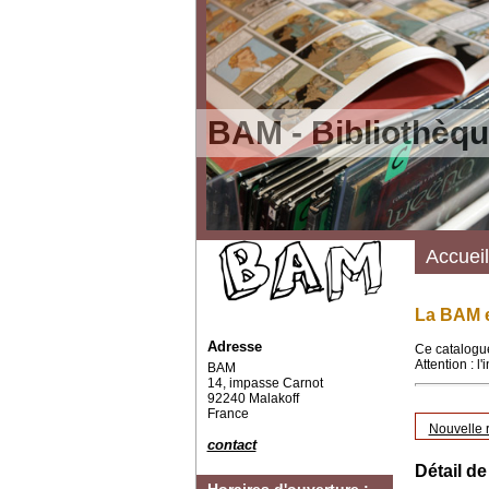
BAM - Bibliothèqu
Accueil
La BAM e
Adresse
Ce catalogue
Attention : l
BAM
14, impasse Carnot
92240 Malakoff
France
Nouvelle 
contact
Détail de