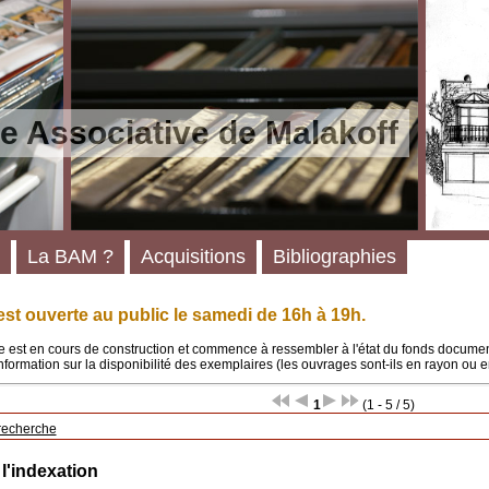
e Associative de Malakoff
La BAM ?
Acquisitions
Bibliographies
st ouverte au public le samedi de 16h à 19h.
 est en cours de construction et commence à ressembler à l'état du fonds documenta
'information sur la disponibilité des exemplaires (les ouvrages sont-ils en rayon ou e
1
(1 - 5 / 5)
recherche
 l'indexation