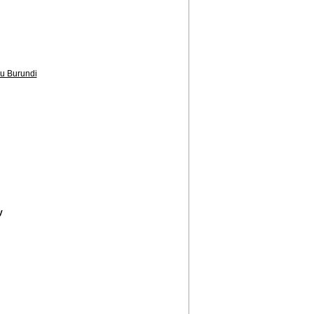
du Burundi
y