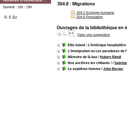
Horaires d'ouverture :
304.8 : Migrations
Samedi : 16h - 19h
304.2 Ecologie humaine
A-
A
A+
304.6 Population
Ouvrages de la bibliothèque en i
Faire une suggestion
Ellis Island : L’Amérique hospitalière
L'immigration ou Les paradoxes de l'al
Mémoire de là-bas
/
Hubert Ripoll
Nos ancêtres les chibanis !
/
Sabrin
Le septième homme
/
John Berger