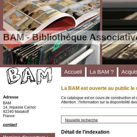
BAM - Bibliothèque Associativ
Accueil
La BAM ?
Acquis
La BAM est ouverte au public le 
Adresse
Ce catalogue est en cours de construction et 
Attention : l'information sur la disponibilité 
BAM
14, impasse Carnot
92240 Malakoff
France
Nouvelle recherche
contact
Détail de l'indexation