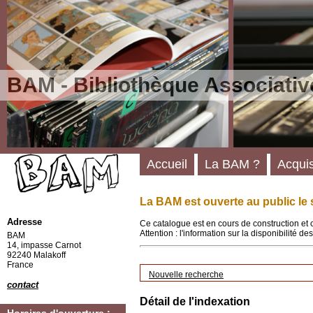
BAM - Bibliothèque Associativ
Accueil
La BAM ?
Acquis
La BAM est ouverte au public le 
Adresse
Ce catalogue est en cours de construction et 
Attention : l'information sur la disponibilité 
BAM
14, impasse Carnot
92240 Malakoff
France
Nouvelle recherche
contact
Détail de l'indexation