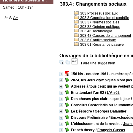
Horaires d'ouverture :
303.4 : Changements sociaux
Samedi : 16h - 19h
303 Processus sociaux
A-
A
A+
303.3 Coordination et contrôle
303.37 Normes sociales
303.38 Opinion publique
303.46 Technologie
303.48 Causes de changement
303.6 Conflits sociaux
303.61 Résistance passive
Ouvrages de la bibliothèque en i
Faire une suggestion
156 bis - octobre 1961 - numéro spéc
2024, les Jeux olympiques n'ont pas 
Adresse à tous ceux qui ne veulent 
En attendant l'an 02
/
L'An 02
Des choses plus claires que le jour
/
Cornelius Castoriadis ou l'autonomie
Le Désordre
/
Georges Balandier
Discours Préliminaire
/
Encyclopédie
L'éblouissement de la révolte
/
Jean-
French theory
/
François Cusset