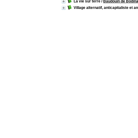
La vie sur terre
/
Baudouin de Bodina
Village alternatif, anticapitaliste et a