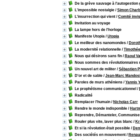
De la grève sauvage à l'autogestion
L'impossible nostalgie
/
Simon Char
L'insurrection qui vient
/
Comité invis
Invitation au voyage
La lampe hors de l'horloge
Manifeste Utopia
/
Utopia
Le meilleur des nanomondes
/
Dorot
La modernité relationnelle
/
Timothée
Nous qui désirons sans fin
/
Raoul V
Nous sommes des révolutionnaires 
Un nouvel art de militer
/
Sébastien P
D'or et de sable
/
Jean-Marc Mandos
Paroles de murs athéniens
/
Yannis 
Le prophétisme communicationnel
/
Radicalité
Remplacer l'humain
/
Nicholas Carr
Rendre le monde indisponible
/
Hart
Reprendre, Démanteler, Communise
Rouler plus vite, laver plus blanc
/
Kr
Et si la révolution était possible
/
Den
Des sociétés en mouvement
/
Renau