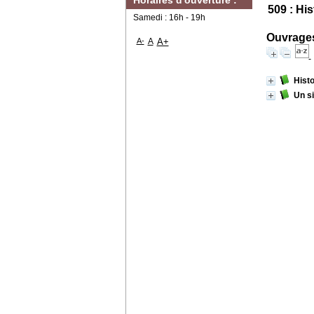
Horaires d'ouverture :
509 : Hi
Samedi : 16h - 19h
Ouvrages
A-
A
A+
Histo
Un s