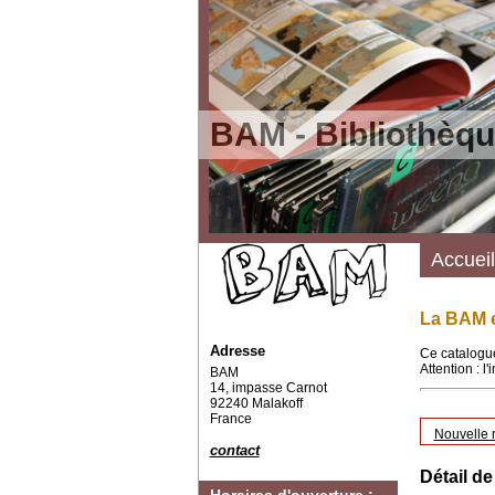
BAM - Bibliothèqu
Accueil
La BAM e
Adresse
Ce catalogue
Attention : l
BAM
14, impasse Carnot
92240 Malakoff
France
Nouvelle 
contact
Détail de