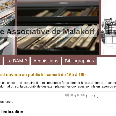
e Associative de Malakoff
La BAM ?
Acquisitions
Bibliographies
st ouverte au public le samedi de 16h à 19h.
 est en cours de construction et commence à ressembler à l'état du fonds documenta
'information sur la disponibilité des exemplaires (les ouvrages sont-ils en rayon ou e
1
(1 - 2 / 2)
recherche
 l'indexation