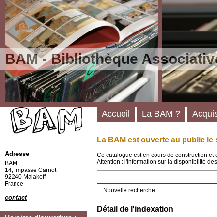
BAM - Bibliothèque Associativ
Accueil
La BAM ?
Acquis
La BAM est ouverte au public le 
Adresse
Ce catalogue est en cours de construction et 
Attention : l'information sur la disponibilité 
BAM
14, impasse Carnot
92240 Malakoff
France
Nouvelle recherche
contact
Détail de l'indexation