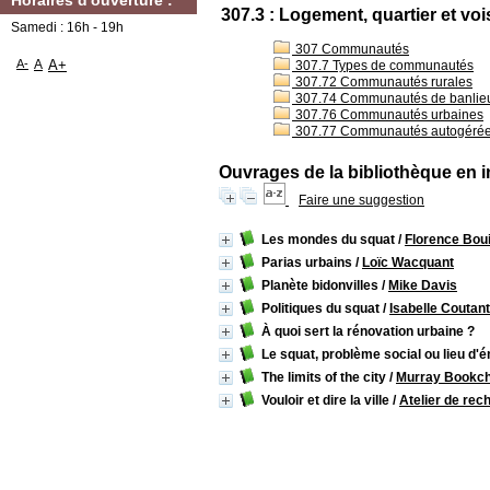
Horaires d'ouverture :
307.3 : Logement, quartier et voi
Samedi : 16h - 19h
307 Communautés
A-
A
A+
307.7 Types de communautés
307.72 Communautés rurales
307.74 Communautés de banlie
307.76 Communautés urbaines
307.77 Communautés autogérées (
Ouvrages de la bibliothèque en i
Faire une suggestion
Les mondes du squat
/
Florence Boui
Parias urbains
/
Loïc Wacquant
Planète bidonvilles
/
Mike Davis
Politiques du squat
/
Isabelle Coutant
À quoi sert la rénovation urbaine ?
Le squat, problème social ou lieu d'
The limits of the city
/
Murray Bookch
Vouloir et dire la ville
/
Atelier de rec