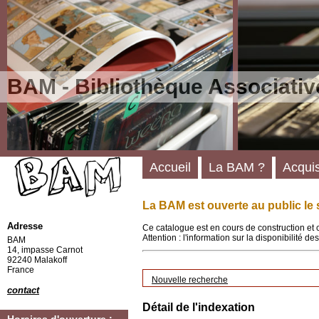
BAM - Bibliothèque Associativ
Accueil
La BAM ?
Acquis
La BAM est ouverte au public le 
Adresse
Ce catalogue est en cours de construction et 
Attention : l'information sur la disponibilité 
BAM
14, impasse Carnot
92240 Malakoff
France
Nouvelle recherche
contact
Détail de l'indexation