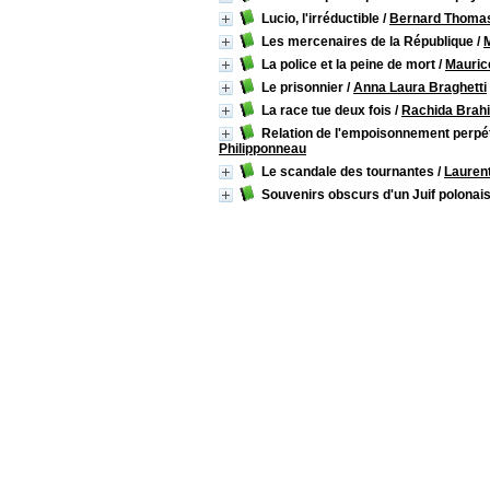
Lucio, l'irréductible
/
Bernard Thoma
Les mercenaires de la République
/
La police et la peine de mort
/
Mauric
Le prisonnier
/
Anna Laura Braghetti
La race tue deux fois
/
Rachida Brah
Relation de l'empoisonnement perpét
Philipponneau
Le scandale des tournantes
/
Laurent
Souvenirs obscurs d'un Juif polonai