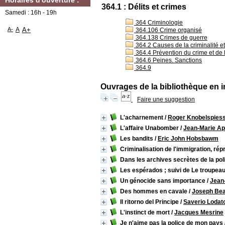
Horaires d'ouverture :
364.1 : Délits et crimes
Samedi : 16h - 19h
364 Criminologie
A-
A
A+
364.106 Crime organisé
364.138 Crimes de guerre
364.2 Causes de la criminalité e
364.4 Prévention du crime et de 
364.6 Peines. Sanctions
364.9
Ouvrages de la bibliothèque en i
Faire une suggestion
L'acharnement
/
Roger Knobelspies
L'affaire Unabomber
/
Jean-Marie Ap
Les bandits
/
Eric John Hobsbawm
Criminalisation de l'immigration, rép
Dans les archives secrètes de la pol
Les espérados ; suivi de Le troupeau
Un génocide sans importance
/
Jean
Des hommes en cavale
/
Joseph Be
Il ritorno del Principe
/
Saverio Lodat
L'instinct de mort
/
Jacques Mesrine
Je n'aime pas la police de mon pays