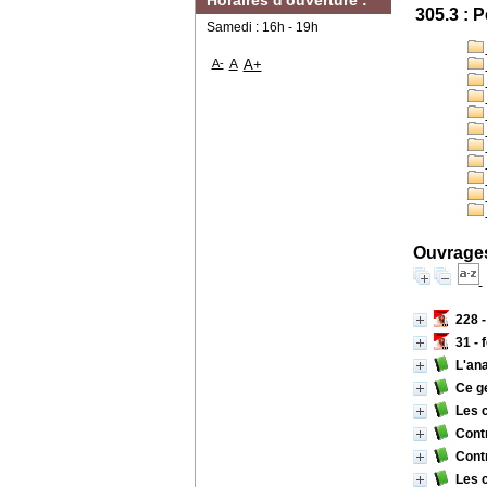
Horaires d'ouverture :
305.3 : 
Samedi : 16h - 19h
A-
A
A+
Ouvrages
228 
31 - 
L'ana
Ce g
Les 
Cont
Cont
Les c