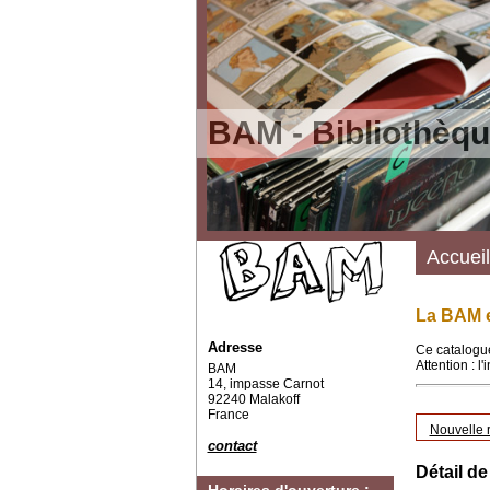
BAM - Bibliothèqu
Accueil
La BAM e
Adresse
Ce catalogue
Attention : l
BAM
14, impasse Carnot
92240 Malakoff
France
Nouvelle 
contact
Détail de