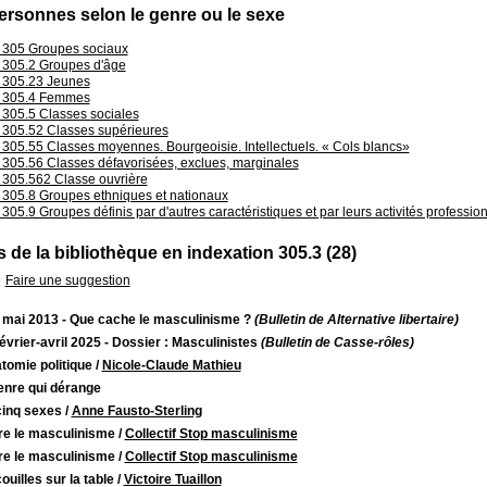
Personnes selon le genre ou le sexe
305 Groupes sociaux
305.2 Groupes d'âge
305.23 Jeunes
305.4 Femmes
305.5 Classes sociales
305.52 Classes supérieures
305.55 Classes moyennes. Bourgeoisie. Intellectuels. « Cols blancs»
305.56 Classes défavorisées, exclues, marginales
305.562 Classe ouvrière
305.8 Groupes ethniques et nationaux
305.9 Groupes définis par d'autres caractéristiques et par leurs activités professio
 de la bibliothèque en indexation 305.3 (28)
Faire une suggestion
- mai 2013 - Que cache le masculinisme ?
(Bulletin de Alternative libertaire)
février-avril 2025 - Dossier : Masculinistes
(Bulletin de Casse-rôles)
tomie politique
/
Nicole-Claude Mathieu
enre qui dérange
cinq sexes
/
Anne Fausto-Sterling
re le masculinisme
/
Collectif Stop masculinisme
re le masculinisme
/
Collectif Stop masculinisme
ouilles sur la table
/
Victoire Tuaillon