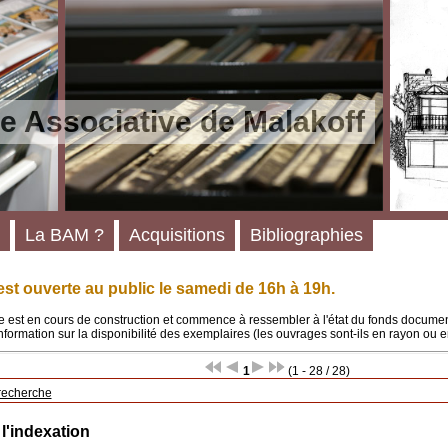
e Associative de Malakoff
La BAM ?
Acquisitions
Bibliographies
st ouverte au public le samedi de 16h à 19h.
 est en cours de construction et commence à ressembler à l'état du fonds documenta
'information sur la disponibilité des exemplaires (les ouvrages sont-ils en rayon ou e
1
(1 - 28 / 28)
recherche
 l'indexation