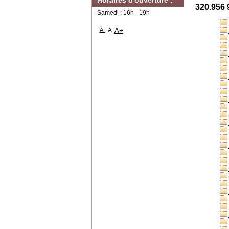
Horaires d'ouverture :
320.956 
Samedi : 16h - 19h
A-
A
A+