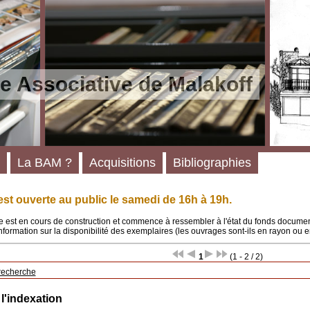
e Associative de Malakoff
La BAM ?
Acquisitions
Bibliographies
st ouverte au public le samedi de 16h à 19h.
 est en cours de construction et commence à ressembler à l'état du fonds documenta
'information sur la disponibilité des exemplaires (les ouvrages sont-ils en rayon ou e
1
(1 - 2 / 2)
recherche
 l'indexation