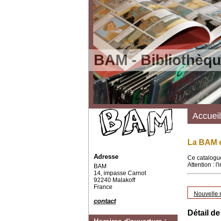
BAM - Bibliothèqu
Accueil
La BAM e
Adresse
Ce catalogue
Attention : l
BAM
14, impasse Carnot
92240 Malakoff
France
Nouvelle 
contact
Détail de