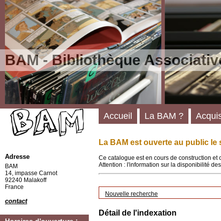
BAM - Bibliothèque Associativ
Accueil
La BAM ?
Acquis
La BAM est ouverte au public le 
Adresse
Ce catalogue est en cours de construction et 
Attention : l'information sur la disponibilité 
BAM
14, impasse Carnot
92240 Malakoff
France
Nouvelle recherche
contact
Détail de l'indexation