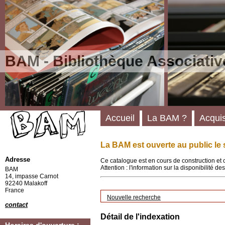
BAM - Bibliothèque Associativ
Accueil
La BAM ?
Acquis
La BAM est ouverte au public le 
Adresse
Ce catalogue est en cours de construction et 
Attention : l'information sur la disponibilité 
BAM
14, impasse Carnot
92240 Malakoff
France
Nouvelle recherche
contact
Détail de l'indexation