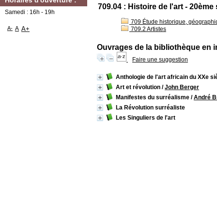
Horaires d'ouverture :
709.04 : Histoire de l'art - 20ème 
Samedi : 16h - 19h
709 Étude historique, géographiq
A-
A
A+
709.2 Artistes
Ouvrages de la bibliothèque en i
Faire une suggestion
Anthologie de l'art africain du XXe si
Art et révolution
/
John Berger
Manifestes du surréalisme
/
André B
La Révolution surréaliste
Les Singuliers de l'art