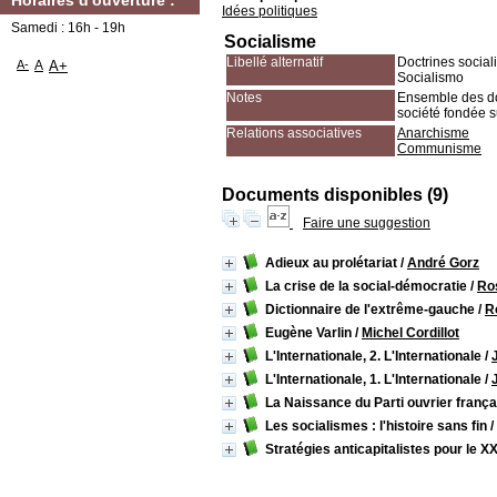
Horaires d'ouverture :
Idées politiques
Samedi : 16h - 19h
Socialisme
Libellé alternatif
Doctrines social
A-
A
A+
Socialismo
Notes
Ensemble des doc
société fondée s
Relations associatives
Anarchisme
Communisme
Documents disponibles (9)
Faire une suggestion
Adieux au prolétariat
/
André Gorz
La crise de la social-démocratie
/
Ro
Dictionnaire de l'extrême-gauche
/
R
Eugène Varlin
/
Michel Cordillot
L'Internationale, 2. L'Internationale
/
L'Internationale, 1. L'Internationale
/
La Naissance du Parti ouvrier frança
Les socialismes : l'histoire sans fin
/
Stratégies anticapitalistes pour le XX