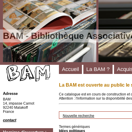
BAM - Bibliothèque Associativ
Accueil
La BAM ?
Acquis
La BAM est ouverte au public le 
Adresse
Ce catalogue est en cours de construction et 
Attention : l'information sur la disponibilité 
BAM
14, impasse Carnot
92240 Malakoff
France
Nouvelle recherche
contact
Termes génériques
Idées politiques