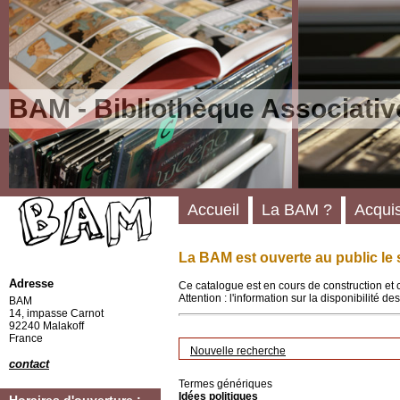
BAM - Bibliothèque Associativ
Accueil
La BAM ?
Acquis
La BAM est ouverte au public le 
Adresse
Ce catalogue est en cours de construction et 
Attention : l'information sur la disponibilité 
BAM
14, impasse Carnot
92240 Malakoff
France
Nouvelle recherche
contact
Termes génériques
Idées politiques