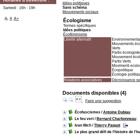
Horaires d'ouverture :
Idées politiques
Sans schéma
Samedi : 16h - 19h
Mouvements sociaux
A-
A
A+
Écologisme
Termes spécifiques
Idées politiques
Écoféminisme
Libellé alternatif
Environnementa
Mouvements éco
Verts
Partis écologist
Mouvement écol
Partis Verts
Movimenti ecolog
Écopolitique
Écologie politiq
Relations associatives
Décroissance s
Documents disponibles (4)
Faire une suggestion
Écofascismes
/
Antoine Dubiau
Le feu vert
/
Bernard Charbonneau
Ivan Illich
/
Thierry Paquot
Le plus grand défi de l'histoire de l'