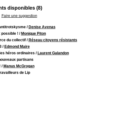
s disponibles (8)
Faire une suggestion
antitrotskysme
/
Denise Avenas
 possible !
/
Monique Piton
rce du collectif
/
Réseau citoyens résistants
3
/
Edmond Maire
des héros ordinaires
/
Laurent Galandon
nouveaux partisans
!
/
Manus McGrogan
ravailleurs de Lip