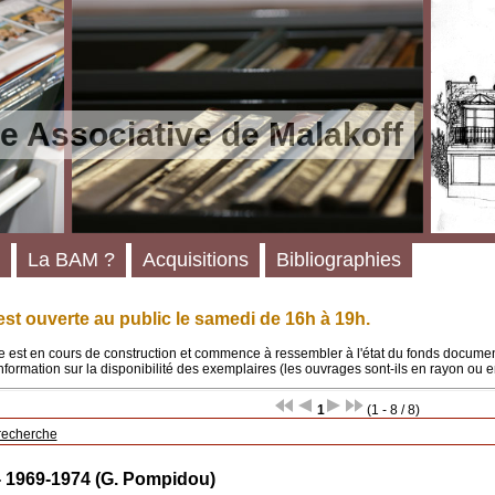
e Associative de Malakoff
La BAM ?
Acquisitions
Bibliographies
st ouverte au public le samedi de 16h à 19h.
 est en cours de construction et commence à ressembler à l'état du fonds documenta
'information sur la disponibilité des exemplaires (les ouvrages sont-ils en rayon ou e
1
(1 - 8 / 8)
recherche
- 1969-1974 (G. Pompidou)