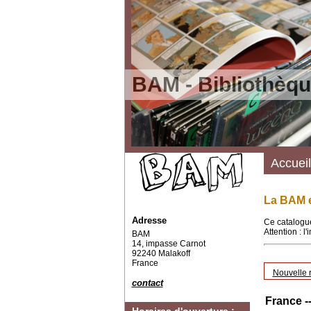
BAM - Bibliothèqu
Accueil
La BAM e
Adresse
Ce catalogue
Attention : l
BAM
14, impasse Carnot
92240 Malakoff
France
Nouvelle 
contact
France -