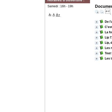
Horaires d'ouverture :
Document
Samedi : 16h - 19h
A-
A
A+
De l'
C'est
La fo
Lip 7
Lip, 
Les 
Tout 
Les t