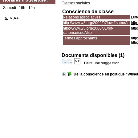
Horaires d'ouverture :
Classes sociales
Samedi : 16h - 19h
Conscience de classe
Relations associatives
Lutt
A-
A
A+
http://www.w3.org/2002/07/owl#sameAs
http
http://www.w3.org/2000/01/rdf-
http
schema#seeAlso
Termes approchants
http
http
Documents disponibles (1)
Faire une suggestion
De la conscience en politique
/
Wilhe