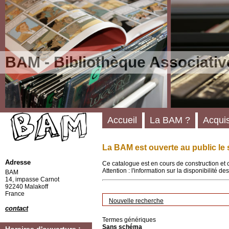
BAM - Bibliothèque Associativ
Accueil
La BAM ?
Acquis
La BAM est ouverte au public le 
Adresse
Ce catalogue est en cours de construction et 
Attention : l'information sur la disponibilité 
BAM
14, impasse Carnot
92240 Malakoff
France
Nouvelle recherche
contact
Termes génériques
Sans schéma