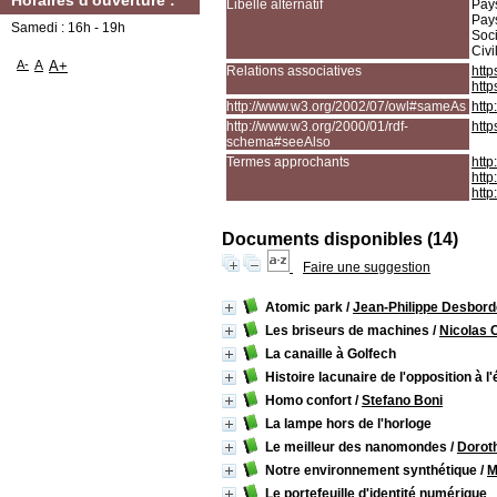
Horaires d'ouverture :
Libellé alternatif
Pays
Pays
Samedi : 16h - 19h
Soci
Civi
A-
A
A+
Relations associatives
http
http
http://www.w3.org/2002/07/owl#sameAs
http
http://www.w3.org/2000/01/rdf-
http
schema#seeAlso
Termes approchants
http
http
http
Documents disponibles (14)
Faire une suggestion
Atomic park
/
Jean-Philippe Desbor
Les briseurs de machines
/
Nicolas 
La canaille à Golfech
Histoire lacunaire de l'opposition à 
Homo confort
/
Stefano Boni
La lampe hors de l'horloge
Le meilleur des nanomondes
/
Dorot
Notre environnement synthétique
/
M
Le portefeuille d'identité numérique