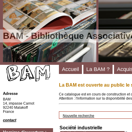
BAM - Bibliothèque Associativ
Accueil
La BAM ?
Acquis
La BAM est ouverte au public le 
Adresse
Ce catalogue est en cours de construction et 
Attention : l'information sur la disponibilité 
BAM
14, impasse Carnot
92240 Malakoff
France
Nouvelle recherche
contact
Société industrielle