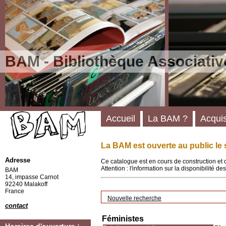
BAM - Bibliothèque Associativ
Accueil
La BAM ?
Acquis
La BAM est ouverte au public le 
Adresse
Ce catalogue est en cours de construction et 
Attention : l'information sur la disponibilité 
BAM
14, impasse Carnot
92240 Malakoff
France
Nouvelle recherche
contact
Féministes