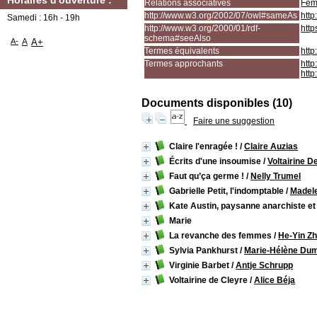
Horaires d'ouverture :
Relations associatives
Fém
http://www.w3.org/2002/07/owl#sameAs
http
Samedi : 16h - 19h
http://www.w3.org/2000/01/rdf-
http
schema#seeAlso
A-
A
A+
Termes équivalents
http
Termes approchants
http
http
Documents disponibles (10)
Faire une suggestion
Claire l'enragée !
/
Claire Auzias
Écrits d'une insoumise
/
Voltairine D
Faut qu’ça germe !
/
Nelly Trumel
Gabrielle Petit, l'indomptable
/
Madel
Kate Austin, paysanne anarchiste et
Marie
La revanche des femmes
/
He-Yin Z
Sylvia Pankhurst
/
Marie-Hélène Du
Virginie Barbet
/
Antje Schrupp
Voltairine de Cleyre
/
Alice Béja