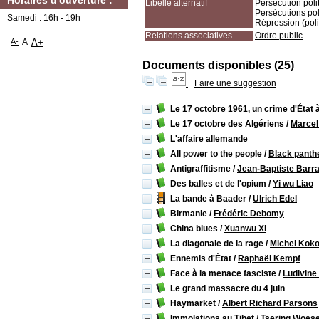
Horaires d'ouverture :
Libellé alternatif
Persécution poli
Persécutions pol
Samedi : 16h - 19h
Répression (poli
Relations associatives
Ordre public
A-
A
A+
Documents disponibles (25)
Faire une suggestion
Le 17 octobre 1961, un crime d'État 
Le 17 octobre des Algériens
/
Marcel
L'affaire allemande
All power to the people
/
Black panthe
Antigraffitisme
/
Jean-Baptiste Barr
Des balles et de l'opium
/
Yi wu Liao
La bande à Baader
/
Ulrich Edel
Birmanie
/
Frédéric Debomy
China blues
/
Xuanwu Xi
La diagonale de la rage
/
Michel Koko
Ennemis d'État
/
Raphaël Kempf
Face à la menace fasciste
/
Ludivine
Le grand massacre du 4 juin
Haymarket
/
Albert Richard Parsons
Immolations au Tibet
/
Tsering Woes