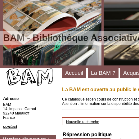
BAM - Bibliothèque Associativ
Accueil
La BAM ?
Acquis
La BAM est ouverte au public le 
Adresse
Ce catalogue est en cours de construction et 
Attention : l'information sur la disponibilité 
BAM
14, impasse Carnot
92240 Malakoff
France
Nouvelle recherche
contact
Répression politique