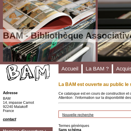
BAM - Bibliothèque Associativ
Accueil
La BAM ?
Acquis
La BAM est ouverte au public le 
Adresse
Ce catalogue est en cours de construction et 
Attention : l'information sur la disponibilité 
BAM
14, impasse Carnot
92240 Malakoff
France
Nouvelle recherche
contact
Termes génériques
Sans schéma