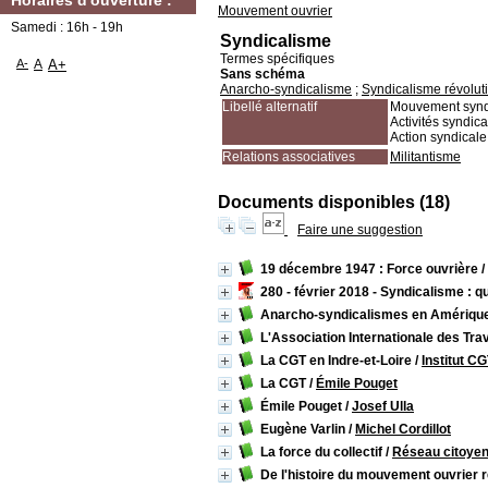
Horaires d'ouverture :
Mouvement ouvrier
Samedi : 16h - 19h
Syndicalisme
Termes spécifiques
A-
A
A+
Sans schéma
Anarcho-syndicalisme
;
Syndicalisme révolut
Libellé alternatif
Mouvement synd
Activités syndic
Action syndicale
Relations associatives
Militantisme
Documents disponibles (18)
Faire une suggestion
19 décembre 1947 : Force ouvrière
/
280 - février 2018 - Syndicalisme : qu
Anarcho-syndicalismes en Amérique 
L'Association Internationale des Tra
La CGT en Indre-et-Loire
/
Institut CG
La CGT
/
Émile Pouget
Émile Pouget
/
Josef Ulla
Eugène Varlin
/
Michel Cordillot
La force du collectif
/
Réseau citoyen
De l'histoire du mouvement ouvrier r