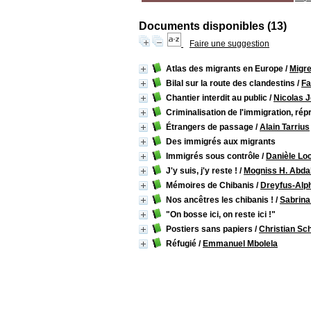
Documents disponibles (13)
Faire une suggestion
Atlas des migrants en Europe
/
Migr
Bilal sur la route des clandestins
/
Fa
Chantier interdit au public
/
Nicolas J
Criminalisation de l'immigration, rép
Étrangers de passage
/
Alain Tarrius
Des immigrés aux migrants
Immigrés sous contrôle
/
Danièle Lo
J'y suis, j'y reste !
/
Mogniss H. Abda
Mémoires de Chibanis
/
Dreyfus-Alph
Nos ancêtres les chibanis !
/
Sabrin
"On bosse ici, on reste ici !"
Postiers sans papiers
/
Christian Sc
Réfugié
/
Emmanuel Mbolela