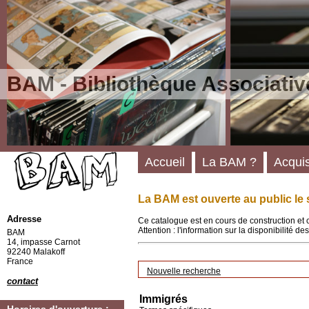
BAM - Bibliothèque Associativ
Accueil
La BAM ?
Acquis
La BAM est ouverte au public le 
Adresse
Ce catalogue est en cours de construction et 
Attention : l'information sur la disponibilité 
BAM
14, impasse Carnot
92240 Malakoff
France
Nouvelle recherche
contact
Immigrés