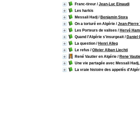
Franc-tireur
/
Jean-Luc Einaudi
Les harkis
Messali Hadj
/
Benjamin Stora
On a torturé en Algérie
/
Jean-Pierre 
Les Porteurs de valises
/
Hervé Ham
Quand l'Algérie s'insurgeait
/
Daniel 
La question
/
Henri Alleg
Le refus
/
Olivier Alban Liechti
René Vautier en Algérie
/
Rene Vauti
Une vie partagée avec Messali Hadj
La vraie histoire des appelés d'Algér