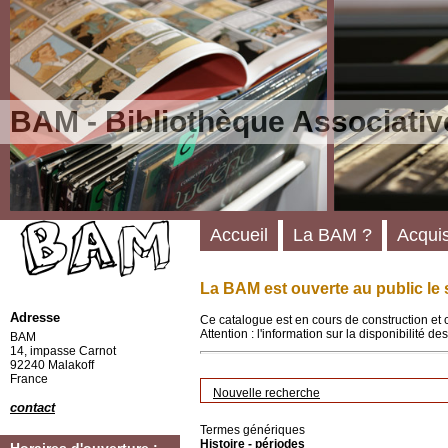
BAM - Bibliothèque Associativ
Accueil
La BAM ?
Acquis
La BAM est ouverte au public le 
Adresse
Ce catalogue est en cours de construction et 
Attention : l'information sur la disponibilité 
BAM
14, impasse Carnot
92240 Malakoff
France
Nouvelle recherche
contact
Termes génériques
Histoire - périodes