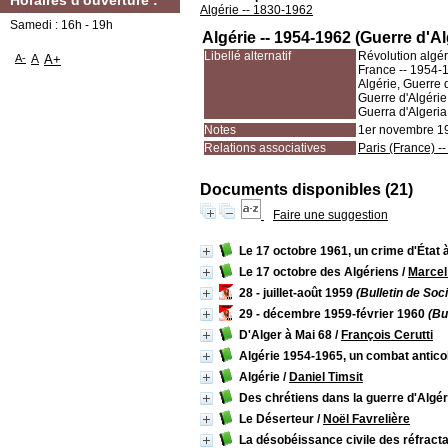
Horaires d'ouverture :
Algérie -- 1830-1962
Samedi : 16h - 19h
Algérie -- 1954-1962 (Guerre d'Al
Libellé alternatif
Révolution algé
A-
A
A+
France -- 1954-1
Algérie, Guerre 
Guerre d'Algéri
Guerra d'Algeri
Notes
1er novembre 195
Relations associatives
Paris (France) -
Documents disponibles (21)
Faire une suggestion
Le 17 octobre 1961, un crime d'État 
Le 17 octobre des Algériens
/
Marcel
28 - juillet-août 1959
(Bulletin de Soc
29 - décembre 1959-février 1960
(Bul
D'Alger à Mai 68
/
François Cerutti
Algérie 1954-1965, un combat anticol
Algérie
/
Daniel Timsit
Des chrétiens dans la guerre d'Algér
Le Déserteur
/
Noël Favrelière
La désobéissance civile des réfractai