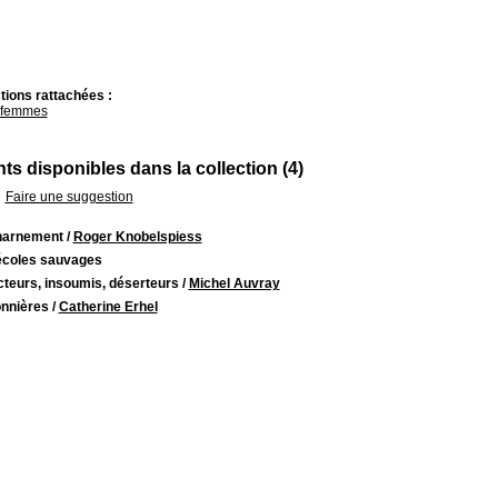
tions rattachées :
 femmes
s disponibles dans la collection (4)
Faire une suggestion
harnement
/
Roger Knobelspiess
écoles sauvages
cteurs, insoumis, déserteurs
/
Michel Auvray
onnières
/
Catherine Erhel