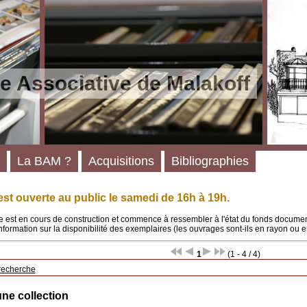
e Associative de Malakoff
La BAM ?
Acquisitions
Bibliographies
st ouverte au public le samedi de 16h à 19h.
 est en cours de construction et commence à ressembler à l'état du fonds documenta
'information sur la disponibilité des exemplaires (les ouvrages sont-ils en rayon ou e
1
(1 - 4 / 4)
recherche
une collection