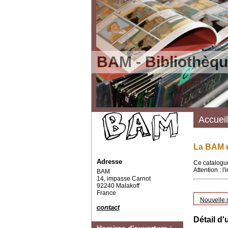
BAM - Bibliothèqu
Accueil
La BAM e
Adresse
Ce catalogue
Attention : l
BAM
14, impasse Carnot
92240 Malakoff
France
Nouvelle 
contact
Détail d'