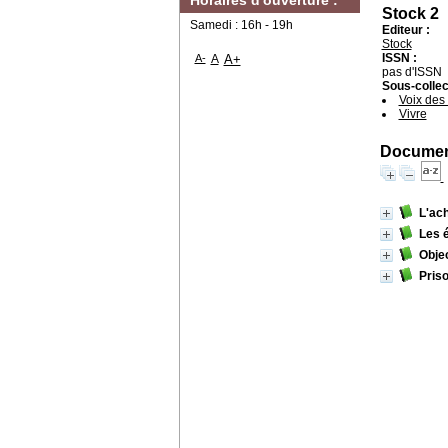
Horaires d'ouverture :
Stock 2
Samedi : 16h - 19h
Editeur :
Stock
ISSN :
A-
A
A+
pas d'ISSN
Sous-collec
Voix des
Vivre
Document
L'ac
Les 
Obje
Pris