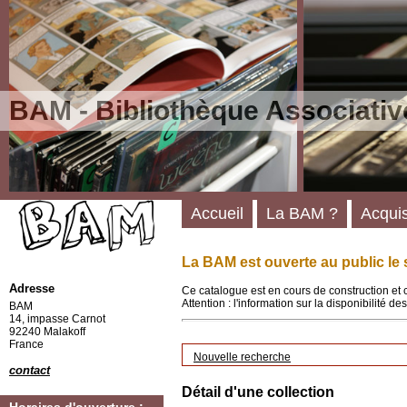
BAM - Bibliothèque Associativ
Accueil
La BAM ?
Acquis
La BAM est ouverte au public le 
Adresse
Ce catalogue est en cours de construction et 
Attention : l'information sur la disponibilité 
BAM
14, impasse Carnot
92240 Malakoff
France
Nouvelle recherche
contact
Détail d'une collection