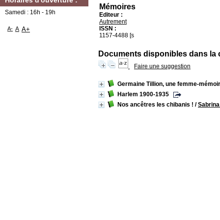
Horaires d'ouverture :
Mémoires
Samedi : 16h - 19h
Editeur :
Autrement
ISSN :
A-
A
A+
1157-4488 [s
Documents disponibles dans la co
Faire une suggestion
Germaine Tillion, une femme-mémoi
Harlem 1900-1935
Nos ancêtres les chibanis !
/
Sabrin