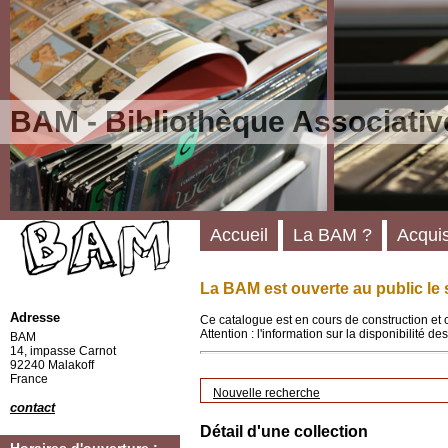
BAM - Bibliothèque Associativ
Accueil
La BAM ?
Acquis
La BAM est ouverte au public le 
Adresse
Ce catalogue est en cours de construction et 
Attention : l'information sur la disponibilité 
BAM
14, impasse Carnot
92240 Malakoff
France
Nouvelle recherche
contact
Détail d'une collection