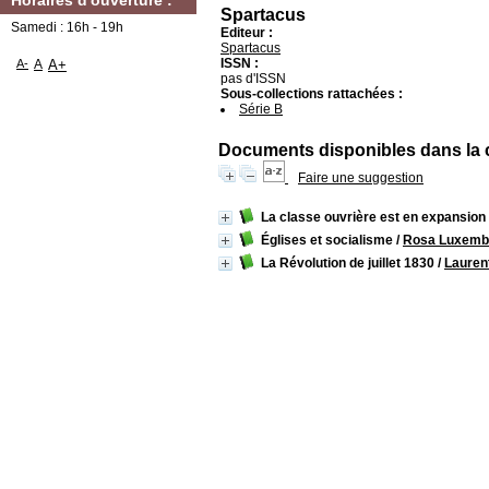
Horaires d'ouverture :
Spartacus
Samedi : 16h - 19h
Editeur :
Spartacus
ISSN :
A-
A
A+
pas d'ISSN
Sous-collections rattachées :
Série B
Documents disponibles dans la co
Faire une suggestion
La classe ouvrière est en expansio
Églises et socialisme
/
Rosa Luxemb
La Révolution de juillet 1830
/
Lauren