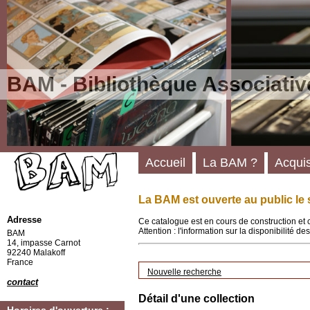
BAM - Bibliothèque Associativ
Accueil
La BAM ?
Acquis
La BAM est ouverte au public le 
Adresse
Ce catalogue est en cours de construction et 
Attention : l'information sur la disponibilité 
BAM
14, impasse Carnot
92240 Malakoff
France
Nouvelle recherche
contact
Détail d'une collection