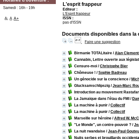
Horaires d'ouverture :
L'esprit frappeur
Samedi : 16h - 19h
Editeur :
L'Esprit frappeur
ISSN :
A-
A
A+
pas d'ISSN
Documents disponibles dans la c
Faire une suggestion
Birmanie TOTALitaire
/
Alan Clement
Cannabis, Lettre ouverte aux législa
Censure-moi
/
Christophe Bier
Chômeuse !
/
Sophie Badreau
Un génocide sur la conscience
/
Mich
Glucksamschlipszig
/
Jean-Marc Rou
Introduction au mouvement Rastafar
La Jamaïque dans l'étau du FMI
/
Dam
La machine à punir
/
Collectif
La machine à punir
/
Collectif
Marseille sur héroïne
/
Alfred W. Mc
"Le Monde", un contre-pouvoir ?
/
Je
La nuit rwandaise
/
Jean-Paul Goute
Nuits serbes et brouillards occident