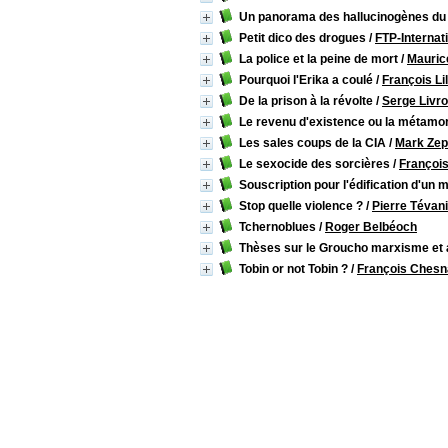
Un panorama des hallucinogènes d
Petit dico des drogues
/
FTP-Internat
La police et la peine de mort
/
Mauric
Pourquoi l'Erika a coulé
/
François Lil
De la prison à la révolte
/
Serge Livro
Le revenu d'existence ou la métamor
Les sales coups de la CIA
/
Mark Zep
Le sexocide des sorcières
/
Françoi
Souscription pour l'édification d'un
Stop quelle violence ?
/
Pierre Tévan
Tchernoblues
/
Roger Belbéoch
Thèses sur le Groucho marxisme et 
Tobin or not Tobin ?
/
François Chesn