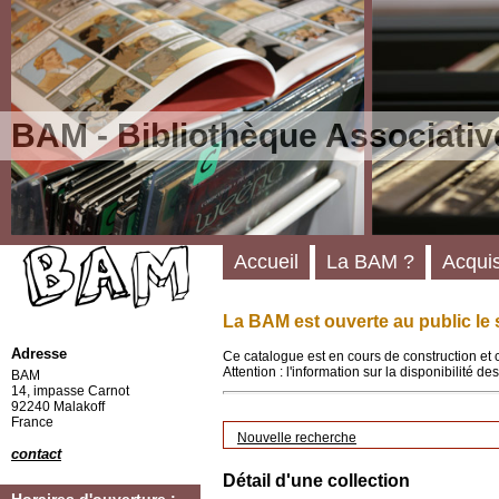
BAM - Bibliothèque Associativ
Accueil
La BAM ?
Acquis
La BAM est ouverte au public le 
Adresse
Ce catalogue est en cours de construction et 
Attention : l'information sur la disponibilité 
BAM
14, impasse Carnot
92240 Malakoff
France
Nouvelle recherche
contact
Détail d'une collection