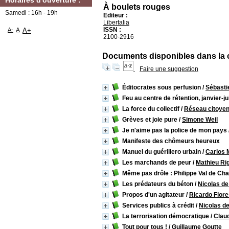
Horaires d'ouverture :
À boulets rouges
Samedi : 16h - 19h
Editeur :
Libertalia
ISSN :
A-
A
A+
2100-2916
Documents disponibles dans la c
Faire une suggestion
Éditocrates sous perfusion
/
Sébasti
Feu au centre de rétention, janvier-j
La force du collectif
/
Réseau citoyen
Grèves et joie pure
/
Simone Weil
Je n'aime pas la police de mon pays
Manifeste des chômeurs heureux
Manuel du guérillero urbain
/
Carlos 
Les marchands de peur
/
Mathieu Ri
Même pas drôle : Philippe Val de Ch
Les prédateurs du béton
/
Nicolas de
Propos d'un agitateur
/
Ricardo Flor
Services publics à crédit
/
Nicolas de
La terrorisation démocratique
/
Claud
Tout pour tous !
/
Guillaume Goutte