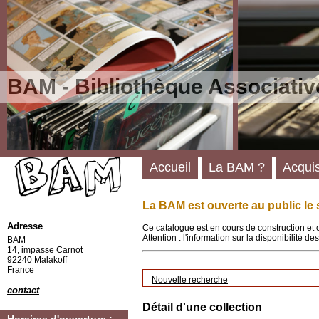
BAM - Bibliothèque Associativ
Accueil
La BAM ?
Acquis
La BAM est ouverte au public le 
Adresse
Ce catalogue est en cours de construction et 
Attention : l'information sur la disponibilité 
BAM
14, impasse Carnot
92240 Malakoff
France
Nouvelle recherche
contact
Détail d'une collection