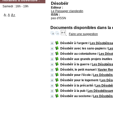
Horaires d'ouverture :
Désobéir
Samedi : 16h - 19h
Editeur :
Le Passager clandestin
ISSN :
A-
A
A+
pas d'ISSN
Documents disponibles dans la c
Faire une suggestion
Désobéir à l'argent
/
Les Désobéissa
Désobéir avec les sans-papiers
/
Le
Désobéir au colonialisme
/
Les Déso
Désobéir aux grands projets inutiles
Désobéir à la guerre
/
Les Désobéis
Désobéir, le petit manuel
/
Xavier Re
Désobéir pour l'école
/
Les Désobéis
Désobéir pour le logement
/
Les Dés
Désobéir à la précarité
/
Les Désobé
Désobéir à la pub
/
Les Désobéissan
Désobéir au sexisme
/
Les Désobéis