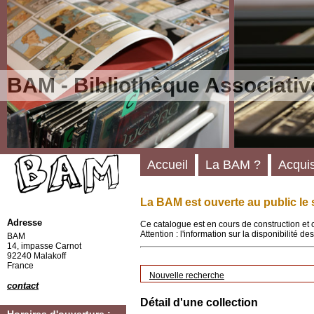
BAM - Bibliothèque Associativ
Accueil
La BAM ?
Acquis
La BAM est ouverte au public le 
Adresse
Ce catalogue est en cours de construction et 
Attention : l'information sur la disponibilité 
BAM
14, impasse Carnot
92240 Malakoff
France
Nouvelle recherche
contact
Détail d'une collection