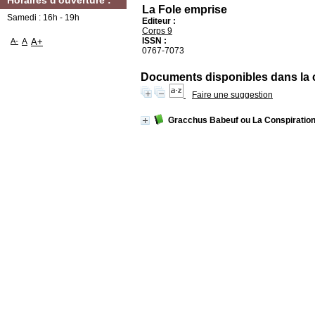
Horaires d'ouverture :
La Fole emprise
Samedi : 16h - 19h
Editeur :
Corps 9
ISSN :
A-
A
A+
0767-7073
Documents disponibles dans la co
Faire une suggestion
Gracchus Babeuf ou La Conspiratio