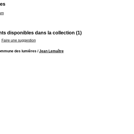
pes
ium
s disponibles dans la collection (1)
Faire une suggestion
ommune des lumières
/
Jean Lemaître