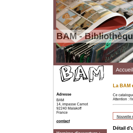
BAM - Bibliothèqu
Accueil
La BAM e
Adresse
Ce catalogue
Attention : l
BAM
14, impasse Carnot
92240 Malakoff
France
Nouvelle 
contact
Détail d'