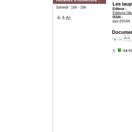
Horaires d'ouverture :
Les tau
Samedi : 16h - 19h
Editeur :
Éditions Ot
ISSN :
A-
A
A+
pas d'ISSN
Document
La c