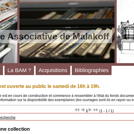
e Associative de Malakoff
La BAM ?
Acquisitions
Bibliographies
st ouverte au public le samedi de 16h à 19h.
 est en cours de construction et commence à ressembler à l'état du fonds documenta
'information sur la disponibilité des exemplaires (les ouvrages sont-ils en rayon ou e
1
(1 - 1 / 1)
recherche
une collection