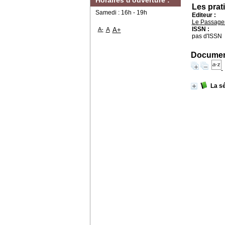
Horaires d'ouverture :
Les prat
Samedi : 16h - 19h
Editeur :
Le Passager
ISSN :
A-
A
A+
pas d'ISSN
Document
La sé