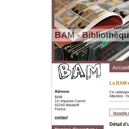
BAM - Bibliothèqu
Accueil
La BAM e
Adresse
Ce catalogue
Attention : l
BAM
14, impasse Carnot
92240 Malakoff
France
Nouvelle 
contact
Détail d'