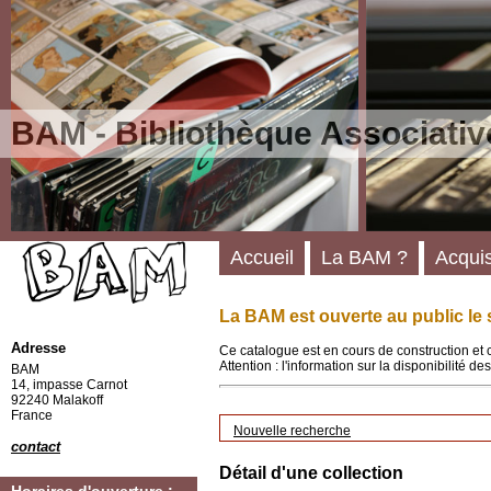
BAM - Bibliothèque Associativ
Accueil
La BAM ?
Acquis
La BAM est ouverte au public le 
Adresse
Ce catalogue est en cours de construction et 
Attention : l'information sur la disponibilité 
BAM
14, impasse Carnot
92240 Malakoff
France
Nouvelle recherche
contact
Détail d'une collection