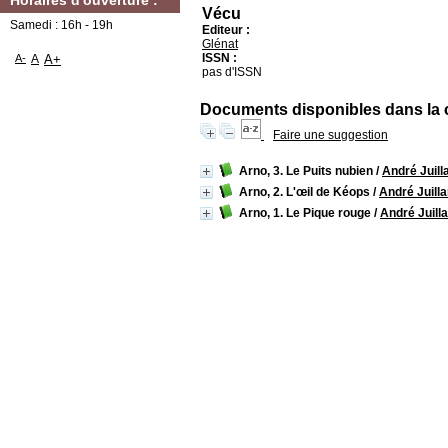
Horaires d'ouverture :
Vécu
Samedi : 16h - 19h
Editeur :
Glénat
ISSN :
A-
A
A+
pas d'ISSN
Documents disponibles dans la co
Faire une suggestion
Arno, 3. Le Puits nubien
/
André Juill
Arno, 2. L'œil de Kéops
/
André Juilla
Arno, 1. Le Pique rouge
/
André Juill