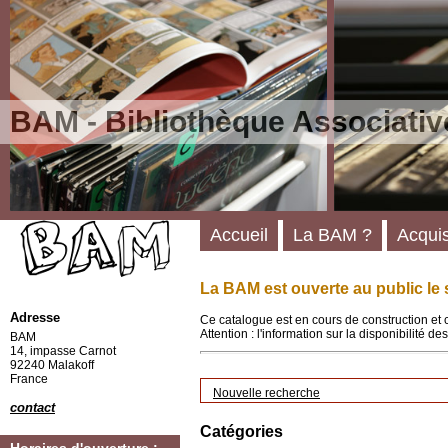
BAM - Bibliothèque Associativ
Accueil
La BAM ?
Acquis
La BAM est ouverte au public le 
Adresse
Ce catalogue est en cours de construction et 
Attention : l'information sur la disponibilité 
BAM
14, impasse Carnot
92240 Malakoff
France
Nouvelle recherche
contact
Catégories