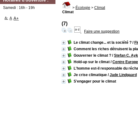
Horaires d'ouverture :
Samedi : 16h - 19h
>
Écologie
>
Climat
Climat
A-
A
A+
(7)
Faire une suggestion
Le climat change... et la société ?
/
Fl
Comment les riches détruisent la pl
Gouverner le climat ?
/
Stefan C. Ayk
Hold-up sur le climat
/
Centre Europe
L'homme est-il responsable du récha
Je crise climatique
/
Jade Lindgaard
S'engager pour le climat