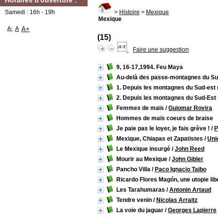
Horaires d'ouverture :
Samedi : 16h - 19h
>
Histoire
>
Mexique
Mexique
A-
A
A+
(15)
Faire une suggestion
9, 16-17,1994. Feu Maya
Au-delà des passe-montagnes du Su
1. Depuis les montagnes du Sud-est
2. Depuis les montagnes du Sud-Est
Femmes de maïs
/
Guiomar Rovira
Hommes de maïs coeurs de braise
Je paie pas le loyer, je fais grève !
/
P
Mexique, Chiapas et Zapatistes
/
Uni
Le Mexique insurgé
/
John Reed
Mourir au Mexique
/
John Gibler
Pancho Villa
/
Paco Ignacio Taibo
Ricardo Flores Magón, une utopie lib
Les Tarahumaras
/
Antonin Artaud
Tendre venin
/
Nicolas Arraitz
La voie du jaguar
/
Georges Lapierre