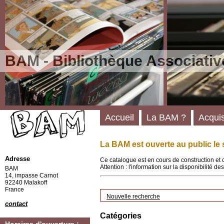
BAM - Bibliothèque Associativ
Accueil
La BAM ?
Acquis
La BAM est ouverte au public le 
Adresse
Ce catalogue est en cours de construction et 
Attention : l'information sur la disponibilité 
BAM
14, impasse Carnot
92240 Malakoff
France
Nouvelle recherche
contact
Catégories