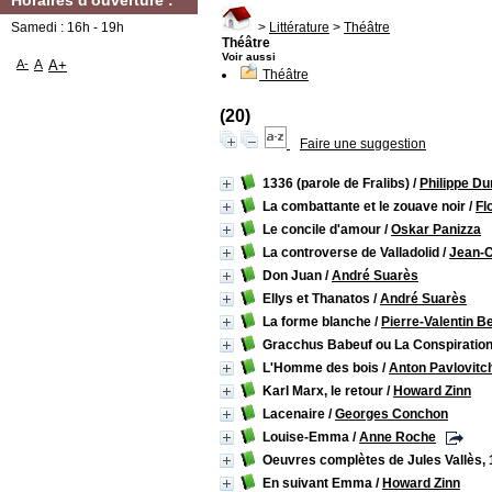
Horaires d'ouverture :
Samedi : 16h - 19h
>
Littérature
>
Théâtre
Théâtre
Voir aussi
A-
A
A+
Théâtre
(20)
Faire une suggestion
1336 (parole de Fralibs)
/
Philippe Du
La combattante et le zouave noir
/
Fl
Le concile d'amour
/
Oskar Panizza
La controverse de Valladolid
/
Jean-C
Don Juan
/
André Suarès
Ellys et Thanatos
/
André Suarès
La forme blanche
/
Pierre-Valentin Be
Gracchus Babeuf ou La Conspiratio
L'Homme des bois
/
Anton Pavlovitc
Karl Marx, le retour
/
Howard Zinn
Lacenaire
/
Georges Conchon
Louise-Emma
/
Anne Roche
Oeuvres complètes de Jules Vallès,
En suivant Emma
/
Howard Zinn