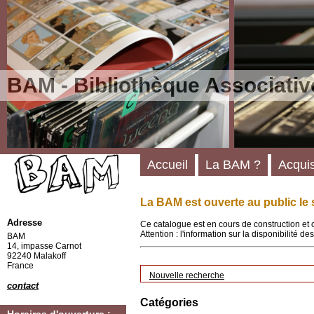
BAM - Bibliothèque Associativ
Accueil
La BAM ?
Acquis
La BAM est ouverte au public le 
Adresse
Ce catalogue est en cours de construction et 
Attention : l'information sur la disponibilité 
BAM
14, impasse Carnot
92240 Malakoff
France
Nouvelle recherche
contact
Catégories