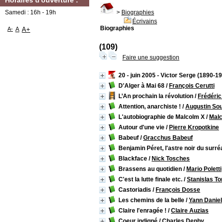
Horaires d'ouverture :
Samedi : 16h - 19h
>
Biographies
Écrivains
Biographies
A-
A
A+
(109)
Faire une suggestion
20 - juin 2005 - Victor Serge (1890-1
D'Alger à Mai 68
/
François Cerutti
L’An prochain la révolution
/
Frédéric
Attention, anarchiste !
/
Augustin So
L'autobiographie de Malcolm X
/
Mal
Autour d'une vie
/
Pierre Kropotkine
Babeuf
/
Gracchus Babeuf
Benjamin Péret, l'astre noir du surr
Blackface
/
Nick Tosches
Brassens au quotidien
/
Mario Poletti
C'est la lutte finale etc.
/
Stanislas T
Castoriadis
/
François Dosse
Les chemins de la belle
/
Yann Daniel
Claire l'enragée !
/
Claire Auzias
Coeur indigné
/
Charles Denby