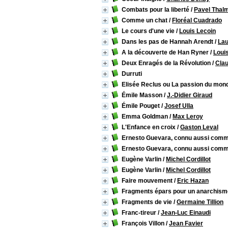
Combats pour la liberté
/
Pavel Thal
Comme un chat
/
Floréal Cuadrado
Le cours d'une vie
/
Louis Lecoin
Dans les pas de Hannah Arendt
/
Lau
A la découverte de Han Ryner
/
Loui
Deux Enragés de la Révolution
/
Clau
Durruti
Elisée Reclus ou La passion du mon
Émile Masson
/
J.-Didier Giraud
Émile Pouget
/
Josef Ulla
Emma Goldman
/
Max Leroy
L'Enfance en croix
/
Gaston Leval
Ernesto Guevara, connu aussi comme
Ernesto Guevara, connu aussi comme
Eugène Varlin
/
Michel Cordillot
Eugène Varlin
/
Michel Cordillot
Faire mouvement
/
Eric Hazan
Fragments épars pour un anarchis
Fragments de vie
/
Germaine Tillion
Franc-tireur
/
Jean-Luc Einaudi
François Villon
/
Jean Favier