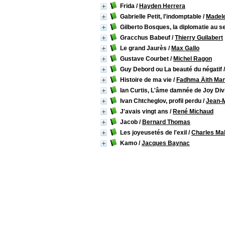
Frida
/
Hayden Herrera
Gabrielle Petit, l'indomptable
/
Madel
Gilberto Bosques, la diplomatie au se
Gracchus Babeuf
/
Thierry Guilabert
Le grand Jaurès
/
Max Gallo
Gustave Courbet
/
Michel Ragon
Guy Debord ou La beauté du négatif
Histoire de ma vie
/
Fadhma Äith M
Ian Curtis, L'âme damnée de Joy Div
Ivan Chtcheglov, profil perdu
/
Jean-M
J'avais vingt ans
/
René Michaud
Jacob
/
Bernard Thomas
Les joyeusetés de l'exil
/
Charles Ma
Kamo
/
Jacques Baynac