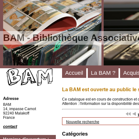
BAM - Bibliothèque Associativ
Accueil
La BAM ?
Acquis
La BAM est ouverte au public le 
Adresse
Ce catalogue est en cours de construction et 
Attention : l'information sur la disponibilité 
BAM
14, impasse Carnot
92240 Malakoff
France
Nouvelle recherche
contact
Catégories