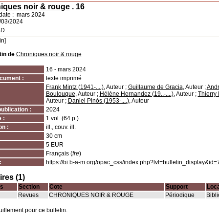
iques noir & rouge
.
16
date : mars 2024
1/03/2024
BD
in]
tin de
Chroniques noir & rouge
16 - mars 2024
cument :
texte imprimé
Frank Mintz (1941-....)
, Auteur ;
Guillaume de Gracia
, Auteur ;
Andr
Boulouque
, Auteur ;
Hélène Hernandez (19..-....)
, Auteur ;
Thierry 
Auteur ;
Daniel Pinós (1953-....)
, Auteur
ublication :
2024
 :
1 vol. (64 p.)
on :
ill., couv. ill.
30 cm
5 EUR
Français (
fre
)
:
https://bi.b-a-m.org/opac_css/index.php?lvl=bulletin_display&id=
res (1)
s
Section
Cote
Support
Loca
Revues
CHRONIQUES NOIR & ROUGE
Périodique
Bibl
llement pour ce bulletin.