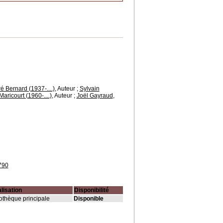
é Bernard (1937-....)
, Auteur ;
Sylvain
Maricourt (1960-....)
, Auteur ;
Joël Gayraud
,
790
lisation
Disponibilité
iothèque principale
Disponible