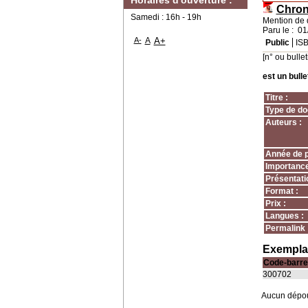
Horaires d'ouverture :
Chron
Samedi : 16h - 19h
Mention de 
Paru le : 0
A-
A
A+
Public
IS
[n° ou bullet
est un bulle
Titre :
Type de do
Auteurs :
Année de p
Importance
Présentati
Format :
Prix :
Langues :
Permalink 
Exemplai
Code-barre
300702
Aucun dépoui