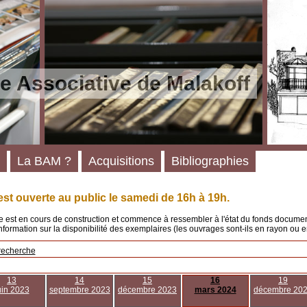
e Associative de Malakoff
La BAM ?
Acquisitions
Bibliographies
st ouverte au public le samedi de 16h à 19h.
 est en cours de construction et commence à ressembler à l'état du fonds documenta
'information sur la disponibilité des exemplaires (les ouvrages sont-ils en rayon ou e
recherche
13
14
15
16
19
uin 2023
septembre 2023
décembre 2023
mars 2024
décembre 20