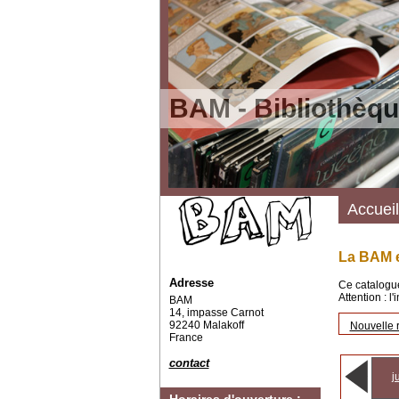
BAM - Bibliothèqu
Accueil
La BAM e
Adresse
Ce catalogue
Attention : l
BAM
14, impasse Carnot
92240 Malakoff
Nouvelle 
France
contact
j